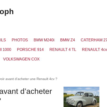
toph
ILS
PHOTOS
BMW M240i
BMW Z4
CATERHAM 2
I 1000
PORSCHE 914
RENAULT 4 TL
RENAULT 4cv
VOLKSWAGEN COX
voir avant d’acheter une Renault 4cv ?
 avant d’acheter
?