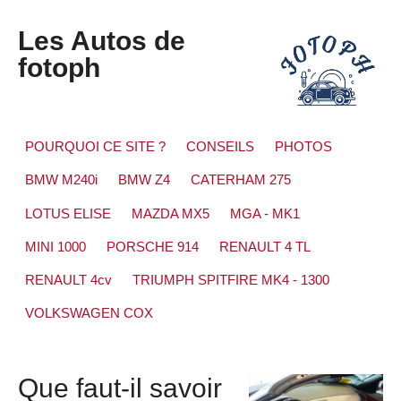
Les Autos de
fotoph
POURQUOI CE SITE ?
CONSEILS
PHOTOS
BMW M240i
BMW Z4
CATERHAM 275
LOTUS ELISE
MAZDA MX5
MGA - MK1
MINI 1000
PORSCHE 914
RENAULT 4 TL
RENAULT 4cv
TRIUMPH SPITFIRE MK4 - 1300
VOLKSWAGEN COX
Que faut-il savoir