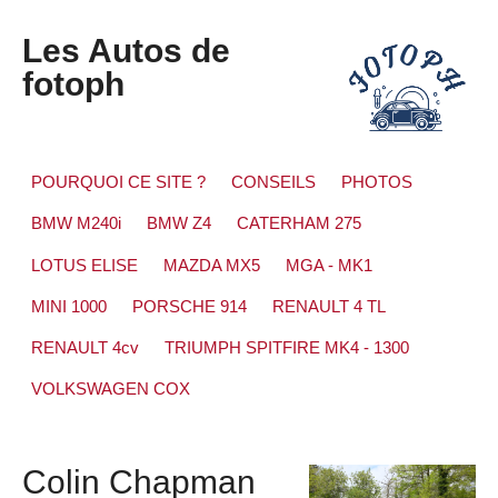
Les Autos de
fotoph
POURQUOI CE SITE ?
CONSEILS
PHOTOS
BMW M240i
BMW Z4
CATERHAM 275
LOTUS ELISE
MAZDA MX5
MGA - MK1
MINI 1000
PORSCHE 914
RENAULT 4 TL
RENAULT 4cv
TRIUMPH SPITFIRE MK4 - 1300
VOLKSWAGEN COX
Colin Chapman